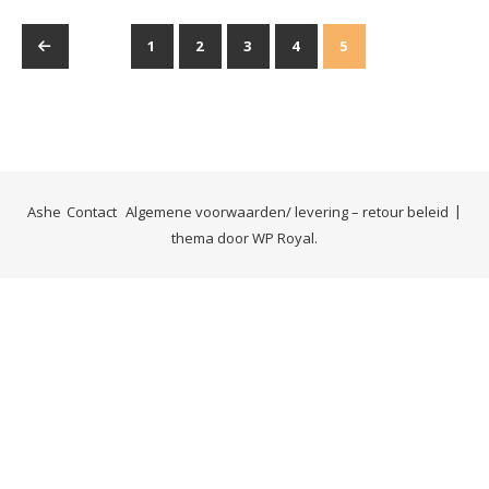
←
1
2
3
4
5
Ashe
Contact
Algemene voorwaarden/ levering – retour beleid
thema door
WP Royal
.