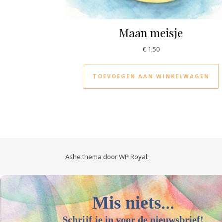
Maan meisje
€
1,50
TOEVOEGEN AAN WINKELWAGEN
Ashe thema door
WP Royal
.
...
Mis niets
Schrijf je in voor de nieuwsbrief!