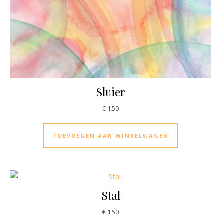
Sluier
€
1,50
TOEVOEGEN AAN WINKELWAGEN
Stal
€
1,50