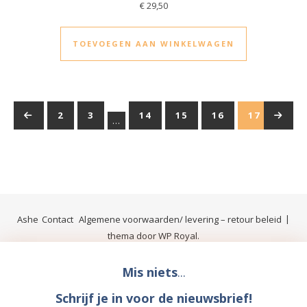
€
29,50
TOEVOEGEN AAN WINKELWAGEN
←
1
2
3
14
15
16
17
→
18
…
Ashe
Contact
Algemene voorwaarden/ levering – retour beleid
thema door
WP Royal
.
Mis niets
...
Schrijf je in voor de nieuwsbrief!