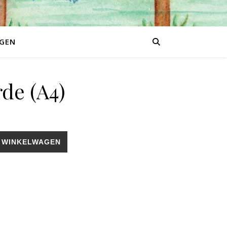
GEN
de (A4)
 WINKELWAGEN