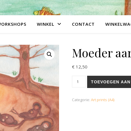
WORKSHOPS
WINKEL
CONTACT
WINKELWA
Moeder aar
€
12,50
Moeder aarde (A4) aantal
TOEVOEGEN AAN
Categorie:
Art prints (A4)